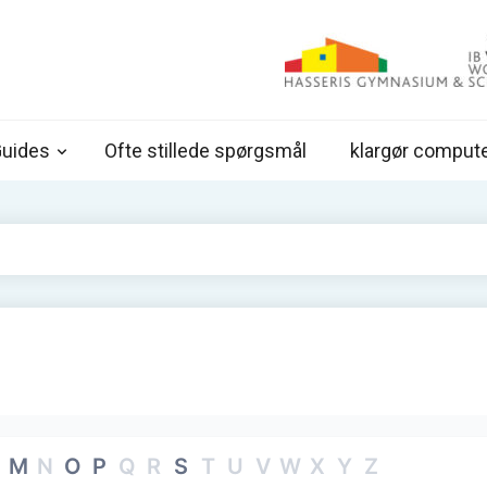
IT hjælp
IT hjælpe for elever på Hasseris Gymnasium
uides
Ofte stillede spørgsmål
klargør comput
M
N
O
P
Q
R
S
T
U
V
W
X
Y
Z