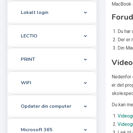
MacBook i
Lokalt login
Forud
Du har 
LECTIO
Der er 
Din Ma
PRINT
Video
Nedenfor e
WIFI
er det pro
skolespec
Du kan me
Opdater din computer
Videogu
Videogu
Microsoft 365
Link til