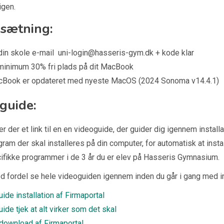
gen.
sætning:
din skole e-mail uni-login@hasseris-gym.dk + kode klar
minimum 30% fri plads på dit MacBook
cBook er opdateret med nyeste MacOS (2024 Sonoma v14.4.1)
guide:
r der et link til en en videoguide, der guider dig igennem install
gram der skal installeres på din computer, for automatisk at inst
ifikke programmer i de 3 år du er elev på Hasseris Gymnasium.
d fordel se hele videoguiden igennem inden du går i gang med in
ide installation af Firmaportal
ide tjek at alt virker som det skal
download af Firmaportal