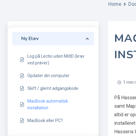
Home
Do
MA
Ny Elev
INS
Log på Lectio uden MitID (krav
ved prøver)
Opdater din computer
1 min 
Skift / glemt adgangskode
På Hasser
MacBook automatisk
samt Mapl
installation
altid er o
MacBook eller PC?
installere
Hasseris G