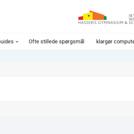
IT hjælp
IT hjælpe for elever på Hasseris Gymnasium
uides
Ofte stillede spørgsmål
klargør comput