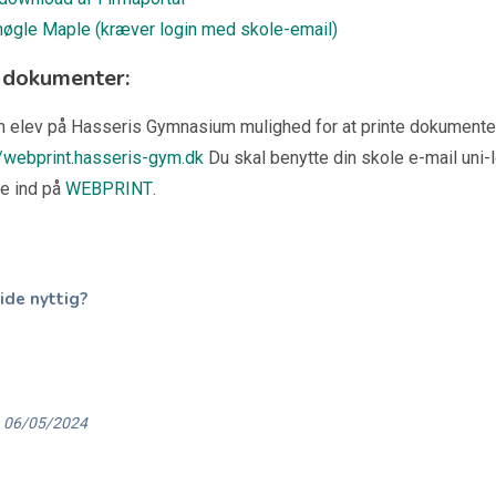
nøgle Maple (kræver login med skole-email)
f dokumenter:
m elev på Hasseris Gymnasium mulighed for at printe dokumenter
//webprint.hasseris-gym.dk
Du skal benytte din skole e-mail uni
ge ind på
WEBPRINT
.
ide nyttig?
 06/05/2024