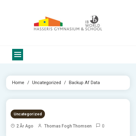
IT hjælp
IT hjælpe for elever på Hasseris Gymnasium
Home
Uncategorized
Backup Af Data
1 MIN READ
Uncategorized
0
2 År Ago
Thomas Fogh Thomsen