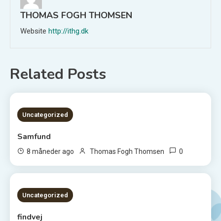
THOMAS FOGH THOMSEN
Website
http://ithg.dk
Related Posts
1 MIN READ
Uncategorized
Samfund
0
8 måneder ago
Thomas Fogh Thomsen
1 MIN READ
Uncategorized
findvej